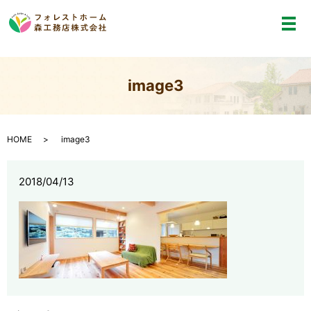
メ
image3
HOME
image3
2018/04/13