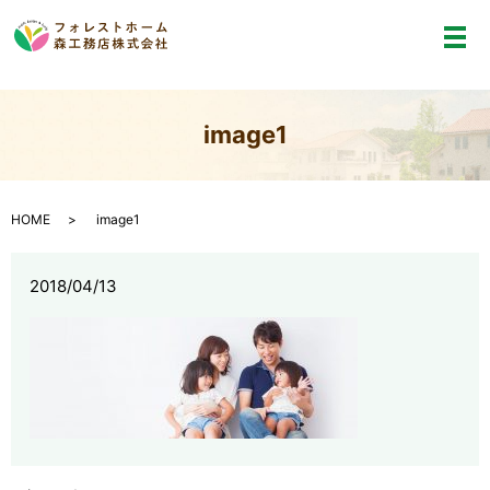
メ
image1
HOME
image1
2018/04/13