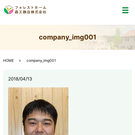
メ
company_img001
HOME
company_img001
2018/04/13